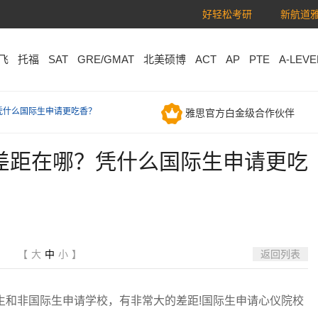
好轻松考研
新航道雅
飞
托福
SAT
GRE/GMAT
北美硕博
ACT
AP
PTE
A-LEVE
凭什么国际生申请更吃香？
雅思官方白金级合作伙伴
考点
差距在哪？凭什么国际生申请更吃
【
大
中
小
】
返回列表
和非国际生申请学校，有非常大的差距!国际生申请心仪院校