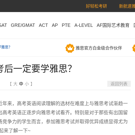
好轻松考研
新航道雅
SAT
GRE/GMAT
ACT
AP
PTE
A-LEVEL
AF国际艺术教育
学雅思？
雅思官方白金级合作伙伴
考后一定要学雅思？
【
大
中
小
】
返回列表
年来，高考英语阅读理解的选材在难度上与雅思考试渐趋一
出高考英语正逐步向雅思考试看齐。特别是对于那些有出国留
场竞争力的学生而言，参加雅思考试并取得优异成绩显得尤为
起来了解一下~