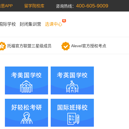
400-605-9009
思APP
留学院校库
咨询热线：
国际学校
封闭集训营
选课中心
托福官方联盟三星级成员
Alevel官方授权考点