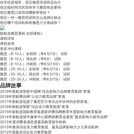
自学还是报班，宿迁雅思培训班适合什
宿迁报封闭式托管班学习雅思有必要吗
宿迁雅思口语培训哪家师资好？
宿迁一对一雅思培训班怎么选择比较合
宿迁哪个培训机构有雅思六分基础班？
新航道雅思课程
全部课程>
课程详情
课程咨询
更多冲分课程
雅思（8-10人）全程班（争6.5/7分）
试听
雅思（8-10人）强化班（争6分）
试听
雅思（8-10人）冲刺班（争6.5/7.5分）
试听
雅思（25-30人）全程班（争6.5/7分）
试听
雅思（25-30人）强化班（争6.5/7分）
试听
雅思（25-30人）冲刺班（争6.5/7分）
试听
品牌故事
2019年新航道荣获中国网“综合影响力品牌教育集团”奖项
2018年荣获腾讯网“公信力教育品牌”奖项
2017年新航道包揽了雅思官方考试合作伙伴的全部奖项。
2016年新航道荣获“综合实力教育集团”奖项
2015年新航道国际教育集团获评腾讯网教育年度影响力教育集团
2014年新航道留学服务中心获网易教育金翼奖“最具影响力留学品牌”
2013年度消费者满意度最高教育留学机构
2013年最具综合实力教育集团、最具品牌影响力少儿英语机构
2012中国最具综合实力教育集团