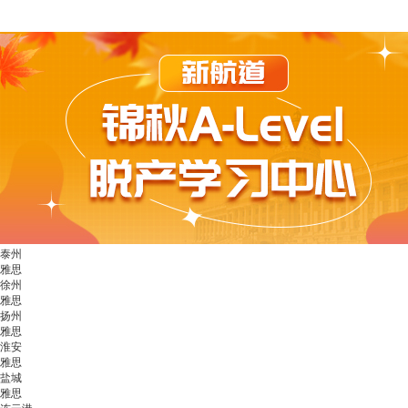
泰州
雅思
徐州
雅思
扬州
雅思
淮安
雅思
盐城
雅思