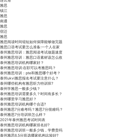
连云港
雅思
镇江
雅思
南通
雅思
宿迁
雅思
雅思阅读时间缩短如何保障能够做完题
雅思口语考试要怎么准备:一个人在家
泰州雅思培训：雅思阅读考试做题速度
泰州雅思培训：雅思口语素材该怎么收
泰州雅思培训机构哪家好？
泰州雅思培训:在职可以考雅思吗？
泰州雅思培训：pte和雅思哪个好考？
泰州ukvi雅思报名考试要注意什么？
泰州哪些机构有雅思听力特训班?
泰州学雅思一般多少钱？
泰州雅思培训需要多久？时间有多长？
泰州哪里学习雅思好？
泰州雅思培训机构哪个合适?
泰州雅思7分难考吗？雅思7分很难吗？
泰州雅思7分培训班怎么样？
2021年泰州雅思考试时间表
泰州雅思培训机构哪家排名好?
泰州雅思培训班一般多少钱，学费贵吗
泰州雅思​6.5分班选哪家机构比较好?