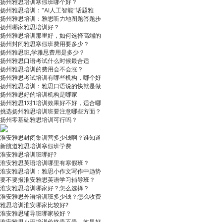
扬州雅思培训寒假班哪个好？
扬州雅思培训：“AI人工智能“话题雅
扬州雅思培训：雅思听力地图题答题步
扬州哪家雅思培训好？
扬州雅思培训那里好，如何选择高端的
扬州封闭雅思寒假班费用要多少？
扬州雅思班,学雅思费用是多少？
扬州雅思口语考试什么时候最合适
扬州雅思培训的费用会不会涨？
扬州雅思考试培训有哪些机构，哪个好
扬州雅思培训：雅思口语说的快就是做
扬州雅思好的培训机构是哪家
扬州雅思1对1培训效果好不好，适合哪
挑选扬州雅思培训班要注意哪些方面？
扬州零基础雅思培训可行吗？
淮安雅思封闭集训营多少钱啊？谁知道
新航道雅思培训寒假班学费
淮安雅思培训班哪好?
淮安雅思英语培训哪里有寒假班？
淮安雅思培训：雅思小作文写作中趋势
要不要报淮安雅思英语学习辅导班？
淮安雅思培训哪家好？怎么选择？
淮安雅思外语培训班多少钱？怎么收费
雅思培训淮安哪家比较好?
淮安雅思辅导班哪家较好？
淮安雅思小班培训价格贵不贵，效果好