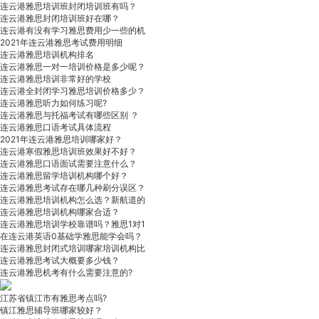
连云港雅思培训班封闭培训班有吗？
连云港雅思封闭培训班好在哪？
连云港有没有学习雅思费用少一些的机
2021年连云港雅思考试费用明细
连云港雅思培训机构排名
连云港雅思一对一培训价格是多少呢？
连云港雅思培训非常好的学校
连云港全封闭学习雅思培训价格多少？
连云港雅思听力如何练习呢?
连云港雅思与托福考试有哪些区别 ？
连云港雅思口语考试具体流程
2021年连云港雅思培训哪家好？
连云港寒假雅思培训班效果好不好？
连云港雅思口语面试需要注意什么？
连云港雅思留学培训机构哪个好？
连云港雅思考试存在哪几种刷分误区？
连云港雅思培训机构怎么选？新航道的
连云港雅思培训机构哪家合适？
连云港雅思培训学校靠谱吗？雅思1对1
在连云港英语0基础学雅思能学会吗？
连云港雅思封闭式培训哪家培训机构比
连云港雅思考试大概要多少钱？
连云港雅思机考有什么需要注意的?
江苏省镇江市有雅思考点吗?
镇江雅思辅导班哪家较好？