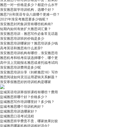
雅思一对一价格是多少？都是什么水平
淮安雅思留学培训机构，选哪个好？
雅思7分和英语专业八级哪个更难一些？
2021年淮安考雅思要多少钱呢？
淮安雅思封闭集训营有哪些机构有?
短期内如何有效扩大雅思词汇量？
淮安雅思培训：雅思写作必备常见话题
淮安雅思培训班的价钱是多少
淮安雅思培训哪家好？雅思培训多少钱
高考英语和雅思有什么差异?
淮安雅思培训机构有哪些，淮安雅思培
雅思机考和纸考应该选择哪个，哪个更
高中没上完能报名雅思或者托福考试吗
淮安雅思培训费用是多少呢
淮安雅思培训分享《剑桥雅思16》写作
雅思阅读如何灵活运用逻辑关系解题？
淮安寒假雅思好的培训机构是哪家
盐城英语培训寒假班课程有哪些？费用
盐城雅思班哪个好？价格多少？
盐城雅思写作培训哪里好？多少钱？
盐城考雅思哪个培训机构好？
盐城雅思培训选哪家好？
盐城雅思口语考试流程
盐城雅思班学费贵不贵，哪家效果比较
盐城雅思哪家机构培训相对适合?