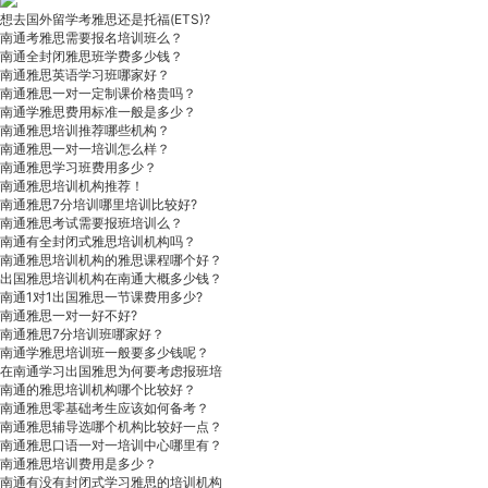
想去国外留学考雅思还是托福(ETS)?
南通考雅思需要报名培训班么？
南通全封闭雅思班学费多少钱？
南通雅思英语学习班哪家好？
南通雅思一对一定制课价格贵吗？
南通学雅思费用标准一般是多少？
南通雅思培训推荐哪些机构？
南通雅思一对一培训怎么样？
南通雅思学习班费用多少？
南通雅思培训机构推荐！
南通雅思7分培训哪里培训比较好?
南通雅思考试需要报班培训么？
南通有全封闭式雅思培训机构吗？
南通雅思培训机构的雅思课程哪个好？
出国雅思培训机构在南通大概多少钱？
南通1对1出国雅思​一节课费用多少?
南通雅思一对一好不好?
南通雅思7分培训班哪家好？
南通学雅思培训班一般要多少钱呢？
在南通学习出国雅思为何要考虑报班培
南通的雅思培训机构哪个比较好？
南通雅思零基础考生应该如何备考？
南通雅思辅导选哪个机构比较好一点？
南通雅思口语一对一培训中心哪里有？
南通雅思培训费用是多少？
南通有没有封闭式学习雅思的培训机构