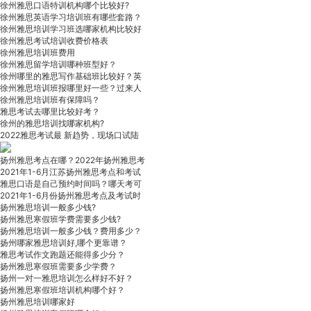
徐州雅思口语特训机构哪个比较好?
徐州雅思英语学习培训班有哪些套路？
徐州雅思培训学习班选哪家机构比较好
徐州雅思考试培训收费价格表
徐州雅思培训班费用
徐州雅思留学培训哪种班型好？
徐州哪里的雅思写作基础班比较好？英
徐州雅思培训班报哪里好一些？过来人
徐州雅思培训班有保障吗？
雅思考试去哪里比较好考？
徐州的雅思培训找哪家机构?
2022雅思考试最 新趋势，现场口试陆
扬州雅思考点在哪？2022年扬州雅思考
2021年1-6月江苏扬州雅思考点和考试
雅思口语是自己预约时间吗？哪天考可
2021年1-6月份扬州雅思考点及考试时
扬州雅思培训一般多少钱?
扬州雅思寒假班学费需要多少钱?
扬州雅思培训一般多少钱？费用多少？
扬州哪家雅思培训好,哪个更靠谱？
雅思考试作文跑题还能得多少分？
扬州雅思寒假班需要多少学费？
扬州一对一雅思培训怎么样好不好？
扬州雅思寒假班培训机构哪个好？
扬州雅思培训哪家好