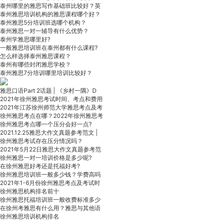
泰州哪里的雅思写作基础班比较好？英
泰州雅思培训机构的雅思课程哪个好？
泰州雅思5分培训班选哪个机构？
泰州雅思一对一辅导有什么优势？
泰州学雅思哪里好?
一般雅思培训班在泰州都有什么课程?
怎么样选择泰州雅思课程？
泰州有哪些封闭雅思学校？
泰州雅思7分培训哪里培训比较好？
雅思口语Part 2话题 | 《乡村一隅》D
2021年徐州雅思考试时间、考点和费用
2021年江苏徐州师范大学雅思考点及考
徐州雅思考点在哪？2022年徐州雅思考
徐州雅思考点哪一个压分会好一点?
2021.12.25雅思大作文真题参考范文 |
徐州雅思考试存在压分情况吗？
2021年5月22日雅思大作文真题参考范
徐州雅思一对一培训价格是多少呢?
在徐州雅思好考还是托福好考?
徐州雅思培训班一般多少钱？学费高吗
2021年1-6月份徐州雅思考点及考试时
徐州雅思机构排名前十
徐州雅思托福培训班一般收费标准多少
在徐州考雅思有什么用？雅思与其他语
徐州雅思培训机构排名