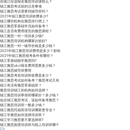
在镇江应该报名雅思培训课程么？
镇江雅思考试前的注意事项
镇江雅思考试需要找辅导班吗？
2021年镇江雅思培训收费多少?
镇江哪些机构在雅思排行榜上？
镇江雅思零基础学员如何备考？
镇江是否有费用便宜的雅思课程？
镇江雅思一对一培训多少钱?
镇江雅思培训机构哪家比较好?
镇江雅思一对一辅导价格是多少钱？
2021年镇江雅思培训费用是多少？影响
2021年镇江雅思报考条件有哪些？
镇江零基础能学雅思吗?
镇江雅思ukvi报名费用需要多少钱？
镇江雅思辅导班费用
镇江雅思考前培训班收费是多少？
镇江雅思考试如何备考？雅思考试又有
镇江有没有雅思零基础班？
雅思培训镇江的机构如何选择？
镇江雅思培训寒假班哪家好？多少钱？
临近镇江雅思考试，该如何备考雅思？
镇江雅思培训班一般多少钱？
镇江雅思托福英语培训哪家更专业？
镇江学雅思如何选择培训班？
镇江学习雅思要不要选择班?
镇江雅思面授培训班与线上培训班哪个