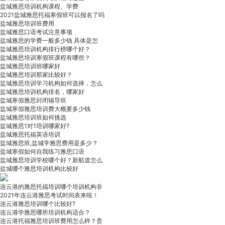
盐城雅思培训机构课程、学费
2021盐城雅思托福寒假班可以报名了吗
盐城雅思培训班费用
盐城雅思口语考试注意事项
盐城雅思的学费一般多少钱 具体是怎
盐城雅思培训机构排行榜哪个好？
盐城雅思培训寒假班课程有哪些？
盐城雅思培训班哪家好
盐城雅思培训那家比较好？
盐城雅思培训学习机构如何选择，怎么
盐城雅思培训机构排名，哪家好
盐城寒假雅思封闭辅导班
盐城寒假雅思培训费大概要多少钱
盐城雅思培训班如何挑选
盐城雅思1对1培训哪家好?
盐城雅思托福英语培训
盐城雅思班,盐城学雅思费用是多少？
盐城寒假如何自我练习雅思口语
盐城雅思培训学校哪个好？新航道怎么
盐城哪个雅思培训机构比较好
连云港的雅思托福培训哪个培训机构非
2021年连云港雅思考试时间表来啦！
连云港雅思培训哪个比较好?
连云港学雅思哪所培训机构适合？
连云港托福雅思培训班费用怎么样？贵