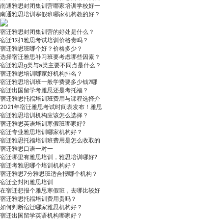
南通雅思封闭集训营哪家培训学校好一
南通雅思培训寒假班哪家机构教的好？
宿迁雅思封闭集训营的好处是什么？
宿迁1对1雅思考试培训价格贵吗？
宿迁雅思班哪个好？价格多少？
选择宿迁雅思补习班要考虑哪些因素？
宿迁雅思g类与a类主要不同点是什么？
宿迁雅思培训哪家好机构排名？
宿迁雅思培训班一般学费要多少钱?哪
宿迁出国留学考雅思还是考托福？
宿迁雅思托福培训班费用与课程选择介
2021年宿迁雅思考试时间表发布！雅思
宿迁雅思培训机构应该怎么选择？
宿迁雅思英语培训寒假班哪家好?
宿迁专业雅思培训哪家机构好？
宿迁雅思托福培训班费用是怎么收取的
宿迁雅思口语一对一
宿迁哪里有雅思培训，雅思培训哪好?
宿迁考雅思哪个培训机构好？
宿迁雅思7分雅思班适合报哪个机构？
宿迁全封闭雅思培训
在宿迁想报个雅思寒假班，去哪比较好
宿迁雅思托福培训费用贵吗？
如何判断宿迁哪家雅思机构好？
宿迁出国留学英语机构哪家好？